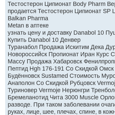
Тестостерон Ципионат Body Pharm Ве
продается Тестостерон Ципионат SP L
Balkan Pharma
Metan в аптеке
узнать цену и доставку Danabol 10 П
Купить Danabol 10 Денвер
Туранабол Продажа Искитим Дека Ду
Новороссийск Пропионат Иран Курс 
Массу Продажа Хабаровск Фенилпроп
Пептид Hgh 176-191 Со Скидкой Омск
Будённовск Sustamed Стоимость Муро
Анаполон Со Скидкой Рубцовск Vermo
Туриновер Vermoje Нерюнгри Тренбол
Бремеланотид Чита 3000 Muscle Орло
разводе. При таком заболевании очаги
руках, лице, шее, плечах, спине, в ко