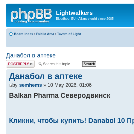
Lightwalkers
Bloodhoof EU - Alliance guild since 2005
Board index
‹
Public Area
‹
Tavern of Light
Данабол в аптеке
Post a reply
Данабол в аптеке
by
semhems
» 10 May 2026, 01:06
Balkan Pharma Северодвинск
Кликни, чтобы купить! Danabol 10 П
.