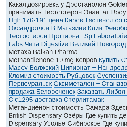
Какая дозировка у Дростанолон Gold
принимать Тестостерон Энантат Body
Hgh 176-191 цена Киров
Тестенол со 
Оксандролон В Магазине Клин
Фенобо
Тестостерон Пропионат Sp Laboratori
Labs Чита
Digestive Великий Новгород
Метаха Balkan Pharma
Methandienone 10 mg Ковров
Купить С
Массу Волжский
Ципионат + Нандродо
Кломид стоимость Рубцовск
Суспензи
Первоуральск
Оксиметалон + Станаз
продажа Белореченск
Заказать Либол
Cjc1295 доставка Стерлитамак
Метандиенон стоимость Самара Здесь
British Dispensary Озёры Где купить д
Dispensary Усолье-Сибирское Где куп