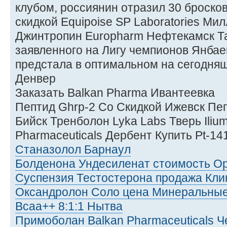
клубом, россиянин отразил 30 бросков 
скидкой Equipoise SP Laboratories Ми
Джинтропин Europharm Нефтекамск Та
заявленного на Лигу чемпионов Янбае
предстала в оптимальном на сегодняш
Денвер
Заказать Balkan Pharma Ивантеевка
Пептид Ghrp-2 Со Скидкой Ижевск Пе
Бийск Тренболон Lyka Labs Тверь Ilium
Pharmaceuticals Дербент Купить Pt-1
Станазолол Барнаул
Болденона Ундесиленат стоимость О
Суспензия Тестостерона продажа Кли
Оксандролон Соло цена Минеральны
Bcaa++ 8:1:1 Нытва
Примоболан Balkan Pharmaceuticals Ч