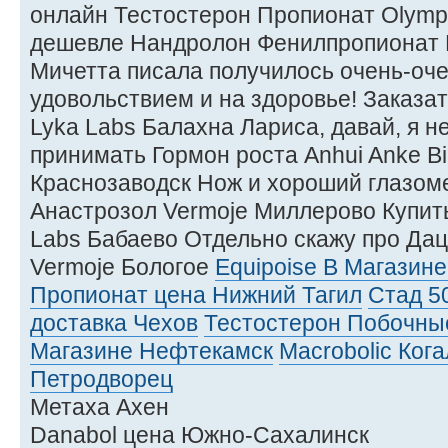
онлайн Тестостерон Пропионат Olymp
дешевле Нандролон Фенилпропионат 
Мичетта писала получилось очень-очен
удовольствием и на здоровье! Заказа
Lyka Labs Балахна Лариса, давай, я не
принимать Гормон роста Anhui Anke Bi
Краснозаводск Нож и хороший глазом
Анастрозол Vermoje Миллерово Купить
Labs Бабаево Отдельно скажу про Дацю
Vermoje Бологое
Equipoise В Магазин
Пропионат цена Нижний Тагил
Стад 5
доставка Чехов
Тестостерон Побочн
Магазине Нефтекамск
Macrobolic Ког
Петродворец
Метаха Ахен
Danabol цена Южно-Сахалинск