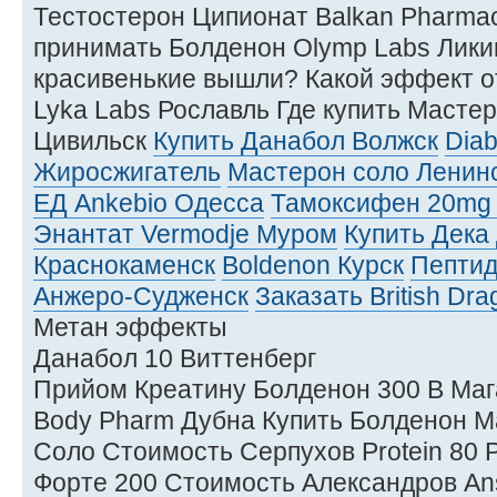
Тестостерон Ципионат Balkan Pharmac
принимать Болденон Olymp Labs Лики
красивенькие вышли? Какой эффект о
Lyka Labs Рославль Где купить Мастер
Цивильск
Купить Данабол Волжск
Diab
Жиросжигатель
Мастерон соло Ленин
ЕД Ankebio Одесса
Тамоксифен 20mg 
Энантат Vermodje Муром
Купить Дека
Краснокаменск
Boldenon Курск
Пептид
Анжеро-Судженск
Заказать British D
Метан эффекты
Данабол 10 Виттенберг
Прийом Креатину Болденон 300 В Маг
Body Pharm Дубна Купить Болденон М
Соло Стоимость Серпухов Protein 80 
Форте 200 Стоимость Александров A