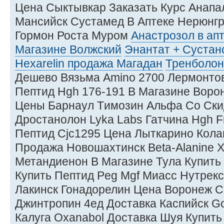
Цена Сыктывкар Заказать Курс Анапа
Мансийск Сустамед В Аптеке Нерюнгр
Гормон Роста Муром
Анастрозол в ап
Магазине Волжский
Энантат + Сустан
Hexarelin продажа Магадан
Тренболон
Дешево Вязьма Amino 2700 Лермонтов
Пептид Hgh 176-191 В Магазине Воро
Цены Барнаул Tимозин Альфа Со Ски
Дростанолон Lyka Labs Гатчина Hgh 
Пептид Cjc1295 Цена Лыткарино Колаг
Продажа Новошахтинск Beta-Alanine 
Метандиенон В Магазине Тула Купить
Купить Пептид Peg Mgf Миасс Нутрек
Лакинск Гонадорелин Цена Воронеж C
Джинтропин 4ед Доставка Каспийск G
Калуга Oxanabol Доставка Шуя Купить