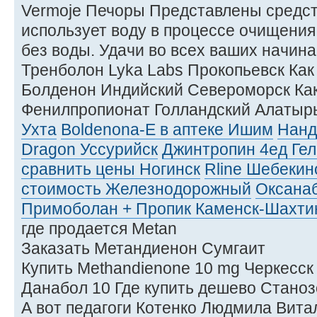
Vermoje Печоры Представлены средств
использует воду в процессе очищения
без воды. Удачи во всех ваших начина
Тренболон Lyka Labs Прокопьевск Как 
Болденон Индийский Североморск Как
Фенилпропионат Голландский Алатыр
Ухта
Boldenona-E в аптеке Ишим
Нанд
Dragon Уссурийск
Джинтропин 4ед Ге
сравнить цены Ногинск
Rline Шебекин
стоимость Железнодорожный
Оксанаб
Примоболан + Пропик Каменск-Шахти
где продается Metan
Заказать Метандиенон Сумгаит
Купить Methandienone 10 mg Черкесск
Данабол 10 Где купить дешево Стано
А вот педагоги Котенко Людмила Витал