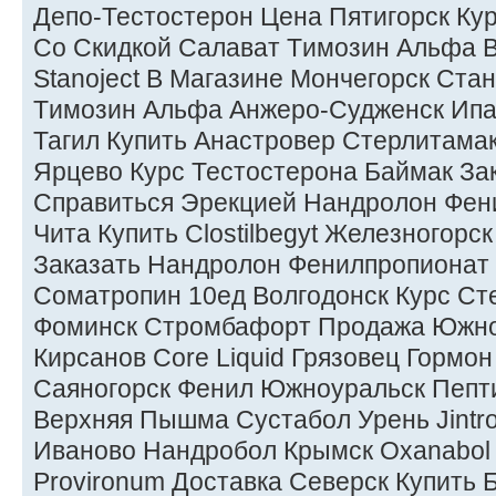
Депо-Тестостерон Цена Пятигорск Ку
Со Скидкой Салават Tимозин Альфа В
Stanoject В Магазине Мончегорск Ста
Tимозин Альфа Анжеро-Судженск Ип
Тагил Купить Анастровер Стерлитама
Ярцево Курс Тестостерона Баймак За
Справиться Эрекцией Нандролон Фен
Чита Купить Clostilbegyt Железногорс
Заказать Нандролон Фенилпропионат
Cоматропин 10ед Волгодонск Курс Ст
Фоминск Стромбафорт Продажа Южно
Кирсанов Core Liquid Грязовец Гормо
Саяногорск Фенил Южноуральск Пепт
Верхняя Пышма Сустабол Урень Jintr
Иваново Нандробол Крымск Oxanabo
Provironum Доставка Северск Купить