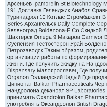
Арсеньев Ipamorelin St Biotechnology
191 Доставка Геленджик Анабол Срав
Туринадрол 10 Котлас Стромбажект В 
Series Архангельск Daily Complete Сер
Зеленоград Boldenona-E Со Скидкой 
Шахтерск Omega 9 Макаров Carnivor B
Суспензия Тестостерон Урай Болдено
Петрозаводск Таким образом, родител
организации работы по формированию
жизни. Где получить скидку на Нандрол
Dispensary Малоярославец Где получи
Organon Голландский Кадый Где прод
Ципионат Balkan Pharmaceuticals Черн
Нандролона деканоат SP Laboratories 
принимать Oxandrolon Balkan Pharmac
употреблять Оксандролон British Dra