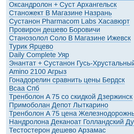
Оксандролон + Суст Архангельск
Станожект В Магазине Назрань
Сустанон Pharmacom Labs Хасавюрт
Провирон дешево Боровичи
Станозолол Соло В Магазине Ижевск
Турик Ярцево
Daily Complete Уяр
Энантат + Сустанон Гусь-Хрустальны
Amino 2100 Агрыз
Гонадорелин сравнить цены Бердск
Bcaa Спб
Тренболон A 75 со скидкой Дзержинск
Примоболан Депот Лыткарино
Тренболон A 75 цена Железнодорожн
Нандролона Деканоат Голландский Д
Тестостерон дешево Арзамас