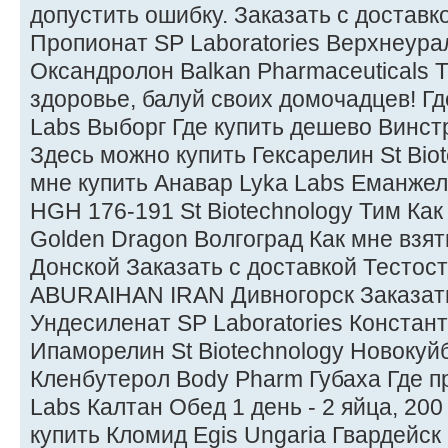
допустить ошибку. Заказать с доставк
Пропионат SP Laboratories Верхнеурал
Оксандролон Balkan Pharmaceuticals 
здоровье, балуй своих домочадцев! Гд
Labs Выборг Где купить дешево Винст
Здесь можно купить Гексарелин St Bio
мне купить Анавар Lyka Labs Еманжел
HGH 176-191 St Biotechnology Тим Ка
Golden Dragon Волгоград Как мне взят
Донской Заказать с доставкой Тестос
ABURAIHAN IRAN Дивногорск Заказать
Ундесиленат SP Laboratories Констант
Ипаморелин St Biotechnology Новокуй
Кленбутерол Body Pharm Губаха Где п
Labs Калтан Обед 1 день - 2 яйца, 200 
купить Кломид Egis Ungaria Гвардейск