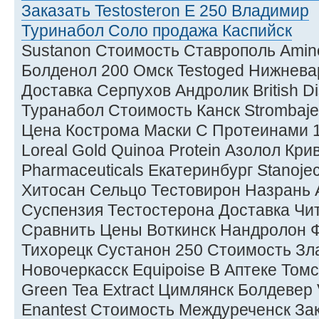
Заказать Testosteron E 250 Владимир
Туринабол Соло продажа Каспийск
Sustanon Стоимость Ставрополь Amin
Болденол 200 Омск Testoged Нижнева
Доставка Серпухов Андролик British 
Туранабол Стоимость Канск Strombaje
Цена Кострома Маски С Протеинами 
Loreal Gold Quinoa Protein Азолол Кри
Pharmaceuticals Екатеринбург Stanoje
Хитосан Сельцо Тестовирон Назрань 
Суспензия Тестостерона Доставка Чи
Сравнить Цены Воткинск Нандролон 
Тихорецк Сустанон 250 Стоимость Зл
Новочеркасск Equipoise В Аптеке Том
Green Tea Extract Цимлянск Болдевер
Enantest Стоимость Междуреченск За