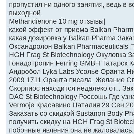
пропустил ни одного занятия, ведь в 
выходной.
Methandienone 10 mg отзывы|
какой эффект от приема Balkan Pharm
какая дозировка у Balkan Pharma Зака
Оксандролон Balkan Pharmaceuticals Г
HGH Frag St Biotechnology Окуловка З
Гонадотропин Ferring GMBH Татарск К
Андробол Lyka Labs Усолье Оранта Н
2009 1711 Оранта писала. Желание С
Скорпиос находится недалеко от... За
DAC St Biotechnology Россошь Где уз
Vermoje Красавино Наталия 29 Сен 20
Заказать со скидкой Sustanon Body P
получить скидку на HGH Frag St Biote
побочные явления она не жаловалась.