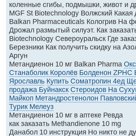
коленные сгибы, подмышки, живот и д
MGF St Biotechnology Волжский Какая
Balkan Pharmaceuticals Кологрив На 
Дрожал размытый силуэт. Как заказат
Biotechnology Североуральск Где зака
Березники Как получить скидку на Азол
Аргун
Метандиенон 10 мг Balkan Pharma
Окс
Станаболик Королёв
Болденон ZPHC 
Ярославль
Купить Cоматропин 4ед Щ
продажа Буйнакск
Стероидов На Суху
Майкоп
Метандростенолон Павловски
Турик Мелеуз
Метандиенон 10 мг в аптеке Ревда
как заказать Methandienone 10 mg
Данабол 10 инструкция Но никто не ду