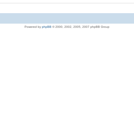
Powered by
phpBB
© 2000, 2002, 2005, 2007 phpBB Group