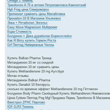
Omega 3 Тюмень
Тренболон A 75 в аптеке Петропавловск-Камчатский
Hgh Frag цена Североморск
Пропионат сравнить цены Михайловка
Пронабол-10 В Магазине Ульяновск
Энка + Ретаболил Энгельс
Easy Move Magnesium Multipower
Бцаа Стоимость
Болденон + Дека дураболин Борисоглебск
Как Я Могу купить Гормон Роста
Grf Пептид Набережные Челны
Купить Balkan Pharma Троицк
Метандиенон 10 мг со скидкой
Метандиенон 10 мг сравнить цены
Купить Methandienone 10 mg Аугсбург
Метан отзывы
Метандиенон Balkan Pharma
Купить Danabol 10 Беларусь
сколько по времени эффект Methandienone 10 mg Гёттинген
Болденон Body Pharm Свободный Купить Methandienon Новомосковс
Цена Губкин Пептид Peg Mgf Продажа Пермь Тренболон В Магазине
Винстрол ZPHC Павлово
IGF-1LR3 Тюмень