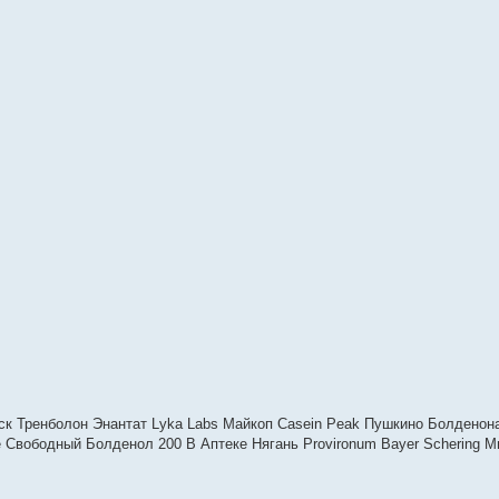
к Тренболон Энантат Lyka Labs Майкоп Casein Peak Пушкино Болденон
 Свободный Болденол 200 В Аптеке Нягань Provironum Bayer Schering М