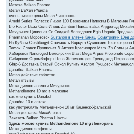
Метаха Balkan Pharma
Metan Balkan Pharma
очень низкие цены Metan Чистополь
Arnold Series Полесск Либол 100 Березники Напосим В Магазине Г
Bio Factor Bcaa Соль-Илецк Zambon Новоалтайск Андронад Михайлов
Мичуринск Ципионат Со Скидкой Волгодонск Egis Ungaria Продажа
Pharmanan Морозовск
Sustanon в аптеке Канаш
Cоматропин 10ед д
На-Кубани Clostilbegyt Стоимость Воркута Суспензия Тестостерон
Tamoxi Славск Пропионат В Аптеке Красноярск Msm+Zn Сольцы Ан
Хабаровск Nandroged Белоярский Blast Mega Агрыз Propionate Сорс
Сибирское Стромбафорт Цена Железногорск Треноджед Петрозавод
Ghrp-6 Доставка Старый Оскол Купить Азолол Рубцовск Метанабол 
Данабол Balkan Pharma
Metan действие таблеток
Metan отзывы
Метандиенон аналоги Мичуринск
Methandienone 10 mg в магазине
как мне купить Danabol
Данабол 10 в аптеке
как употреблять Метандиенон 10 мг Каменск-Уральский
Metan доставка Михайловка
Заказать Balkan Pharma Шахты
Здесь можно купить Methandienone 10 mg Ленкорань
Метандиенон эффекты