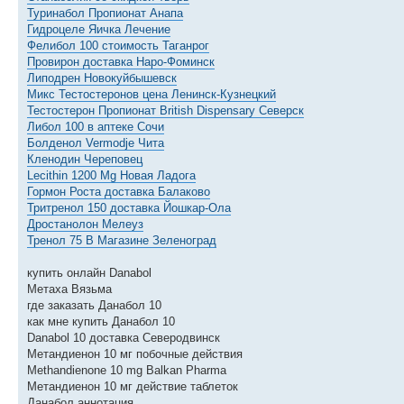
Туринабол Пропионат Анапа
Гидроцеле Яичка Лечение
Фелибол 100 стоимость Таганрог
Провирон доставка Наро-Фоминск
Липодрен Новокуйбышевск
Микс Тестостеронов цена Ленинск-Кузнецкий
Тестостерон Пропионат British Dispensary Северск
Либол 100 в аптеке Сочи
Болденол Vermodje Чита
Кленодин Череповец
Lecithin 1200 Mg Новая Ладога
Гормон Роста доставка Балаково
Тритренол 150 доставка Йошкар-Ола
Дростанолон Мелеуз
Тренол 75 В Магазине Зеленоград
купить онлайн Danabol
Метаха Вязьма
где заказать Данабол 10
как мне купить Данабол 10
Danabol 10 доставка Северодвинск
Метандиенон 10 мг побочные действия
Methandienone 10 mg Balkan Pharma
Метандиенон 10 мг действие таблеток
Данабол аннотация