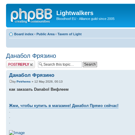
Lightwalkers
Bloodhoof EU - Alliance guild since 2005
Board index
‹
Public Area
‹
Tavern of Light
Данабол Фрязино
Post a reply
Данабол Фрязино
by
Petrhems
» 12 May 2026, 00:13
как заказать Danabol Вифлеем
Жми, чтобы купить в магазине! Данабол Прямо сейчас!
.
.
.