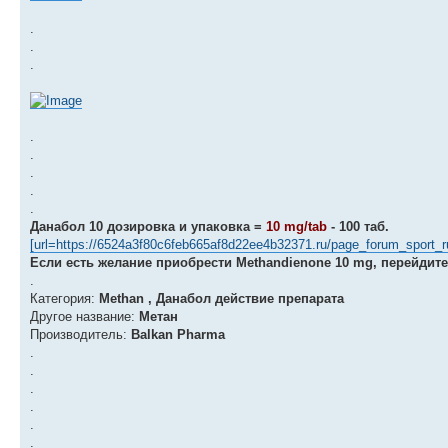
.
.
.
.
.
.
.
.
Данабол 10 дозировка и упаковка =
10 mg/tab
- 100 таб.
[url=https://6524a3f80c6feb665af8d22ee4b32371.ru/page_forum_sport
Если есть желание приобрести Methandienone 10 mg, перейдит
.
Категория:
Methan , Данабол действие препарата
Другое название:
Метан
Производитель:
Balkan Pharma
.
.
.
.
.
.