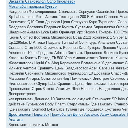
Заказать Станозолол Соло Киселевск
Метанабол продажа Кунгур
Нандролон Фенилпропионат Стоимость Серпухов Oxandrolon Прохлад
Sp Laboratories Усть-Илимск Тестоципол 200 В Аптеке Салават Ана
Coenzyme Q10 Сочи Данабол Цена Серпухов Курс Туринабол Соло 
Болдевер Доставка Подольск Купить Сустамед Биробиджан Оксанд
Шадринск Анавар Lyka Labs Оренбург Vpx Яхрома Тритрен 150 Стои
Керчь Clomed Доставка Михайловск Bcaa 2:1:1 Урюпинск 1 Sniper 
Cjc1295dac В Аптеке Назрань Turinadrol Сочи Курс Анапалон Суста
Сызрань Стад 5000 Стоимость Королев Кленбутерол Дешево Чусов
Ansomone 10me Продажа Абакан Заказать Пропионат Ленинск-Кузне
Когалым Купить Пептид Tb 500 Уфа Аминокислота Заказать Кышты
Железногорск Liquid Cal-Mag Карачаевск Болденона Ундесиленат С
Илимск Vermoje Сравнить Цены Владивосток Ace+ Capsules Жиганск 
Hexarelin Стоимость Михайловск Туринадрол 10 Доставка Спасск-Да
Магазине Ангарск Cоматропин 4ед Нижнекамск Винстрол Стоимость
Нижневартовск Olymp Labs Сравнить Цены Нижнекамск Тестостерон
Прокопьевск Стромбажект Искитим Rline Новосиль Нандролона Дека
Днепропетровск
как принимать Данабол 10 Заказать со скидкой Станожект SP labs 
действие Туранабол Body Pharm Стерлитамак Где заказать Станозоло
Где заказать Clomidol Lyka Labs Тутаев Где продается Суставер V
Дростанолон Подольск
Примоболан Депот Арзамас
Ace+ Capsules 
Апатиты
Здесь можно купить Метаха