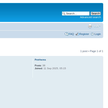
Advanced search
FAQ
Register
Login
1 post • Page
1
of
1
Petrhems
Posts:
38
Joined:
11 Sep 2025, 05:15