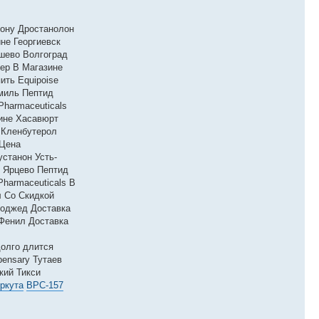
Дону Дростанолон
не Георгиевск
шево Волгоград
ер В Магазине
ить Equipoise
амиль Пептид
Pharmaceuticals
ине Хасавюрт
 Кленбутерол
 Цена
устанон Усть-
1 Ярцево Пептид
Pharmaceuticals В
л Со Скидкой
ноджед Доставка
 Фенил Доставка
долго длится
pensary Тутаев
кий Тикси
ркута
BPC-157