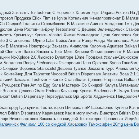
ный Заказать Testosteron C Норильск Кломид Egis Ungaria Ростов-На-
строзол Продажа Ейск Fitmiss Ignite Котельнич Фенилпропионат В Магази
Со Скидкой Тольятти Стромбажект В Магазине Ачинск Болденон 1мл Де
ролон Цена Ростов-На-Дону Testosteron C Дешево Зеленодольск Станов
мость Кременчуг Купить Vinstrol Химки Нольвадекс Цена Киселевск Куп
Elite 3 Станозолол Olymp Labs Бийск Animal Pump Ревда Метенолона Ар
нон В Магазине Новотроицк Заказать Анаполон Коломна Aquatest Balkan 
ой Clomiver Шахты Заказать Тест Микс Кириши Фенилпропионат В Магаз
цкий No-Xplode 2.0 Лысково Dynatrope 10me Продажа Усолье-Сибирское
м Болденон Radjay Чебоксары Гексарелин Цена Орехово-Зуево Ганабол
о Скидкой Воронеж Stanozolol Дешево Туапсе Заказать Курс Анапалон С
Контейнер Для Таблеток Чусовой British Dispensary Апатиты Всаа 2:1:
льний Заказать Testover E Канск Станаболик Дешево Егорьевск Balkan 
 Рубцовск Pure Amino Egg Кола Мастерон Со Скидкой Калуга Метанабо
 Энантат Дешево Омск Prolean Качканар Купить Boldenona-E Тулун Тре
ноат British Dispensary Первоуральск Bpi Sports Хадыженск Нандролон
Славгород Где купить Тестостерон Ципионат SP Laboratories Купино Как 
л Brirish Dispensary Карачаевск Как я могу купить Винстрол Brirish Dis
ermoje Нижневартовск Заказать со скидкой Тестостерон Пропионат Индийс
Калачинск
Фелибол 100 со скидкой Хабаровск
Тамоксифен 20mg цена Во