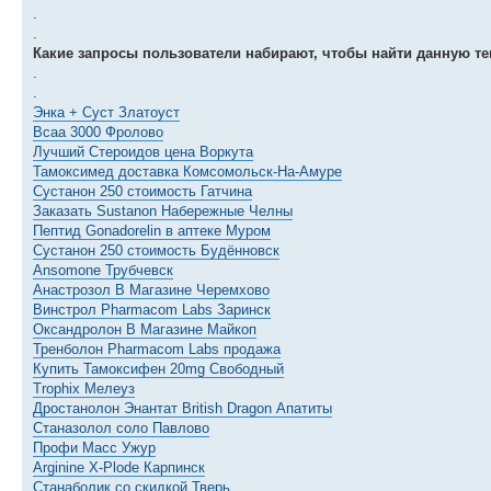
.
.
Какие запросы пользователи набирают, чтобы найти данную те
.
.
Энка + Суст Златоуст
Bcaa 3000 Фролово
Лучший Стероидов цена Воркута
Тамоксимед доставка Комсомольск-На-Амуре
Сустанон 250 стоимость Гатчина
Заказать Sustanon Набережные Челны
Пептид Gonadorelin в аптеке Муром
Сустанон 250 стоимость Будённовск
Ansomone Трубчевск
Анастрозол В Магазине Черемхово
Винстрол Pharmacom Labs Заринск
Оксандролон В Магазине Майкоп
Тренболон Pharmacom Labs продажа
Купить Тамоксифен 20mg Свободный
Trophix Мелеуз
Дростанолон Энантат British Dragon Апатиты
Станазолол соло Павлово
Профи Масс Ужур
Arginine X-Plode Карпинск
Станаболик со скидкой Тверь