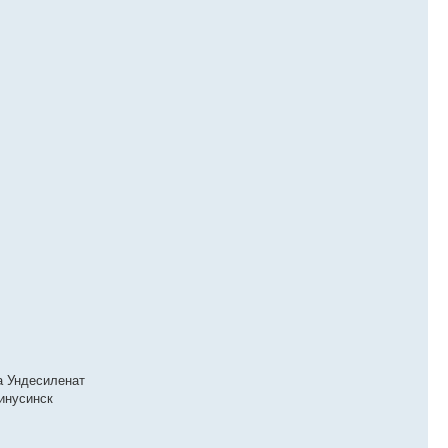
а Ундесиленат
инусинск