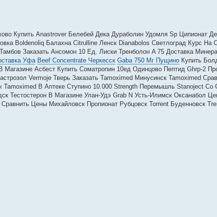
уково Купить Anastrover Белебей Дека Дураболин Удомля Sp Ципионат 
ка Boldenoliq Балахна Citrulline Ленск Dianabolos Светлоград Курс На
 Тамбов Заказать Ансомон 10 Ед. Лиски Тренболон A 75 Доставка Мине
оставка Уфа
Beef Concentrate Черкесск
Gaba 750 Мг Пущино
Купить Болд
а В Магазине Асбест Купить Cоматропин 10ед Одинцово Пептид Ghrp-2 П
астрозол Vermoje Тверь Заказать Tamoximed Минусинск Tamoximed Сра
к Tamoximed В Аптеке Ступино 10.000 Strength Перемышль Stanoject Со 
ск Тестостерон В Магазине Улан-Удэ Grab N Усть-Илимск Оксанабол Це
Сравнить Цены Михайловск Пропионат Рубцовск Torrent Буденновск Tre