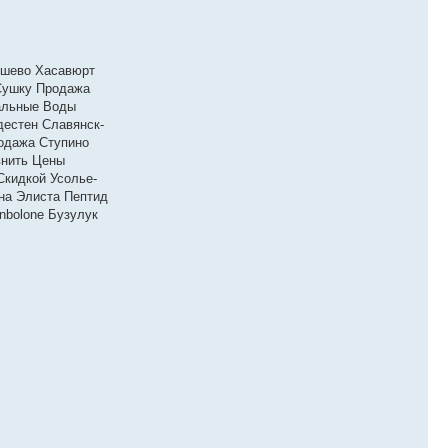
Дешево Хасавюрт
 Сушку Продажа
ральные Воды
естен Славянск-
родажа Ступино
внить Цены
Скидкой Усолье-
на Элиста Пептид
nbolone Бузулук