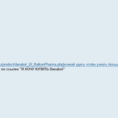
_ru/product/danabol_10_BalkanPharma.php]кликай здесь чтобы узнать боль
е по ссылке "Я ХОЧУ КУПИТЬ Danabol"