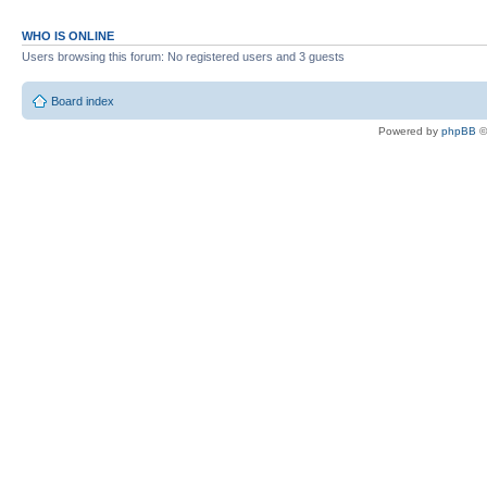
WHO IS ONLINE
Users browsing this forum: No registered users and 3 guests
Board index
Powered by
phpBB
©