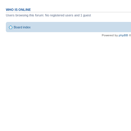
WHO IS ONLINE
Users browsing this forum: No registered users and 1 guest
Board index
Powered by
phpBB
©