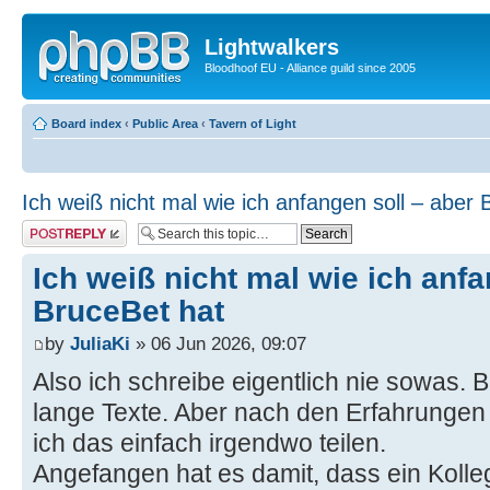
Lightwalkers
Bloodhoof EU - Alliance guild since 2005
Board index
‹
Public Area
‹
Tavern of Light
Ich weiß nicht mal wie ich anfangen soll – aber 
Post a reply
Ich weiß nicht mal wie ich anfa
BruceBet hat
by
JuliaKi
» 06 Jun 2026, 09:07
Also ich schreibe eigentlich nie sowas. B
lange Texte. Aber nach den Erfahrungen 
ich das einfach irgendwo teilen.
Angefangen hat es damit, dass ein Kolleg